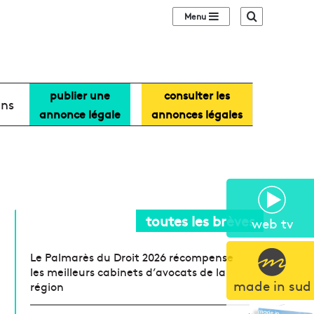
Sidebar (barre lat
Recherche
publier une
consulter les
ans
annonce légale
annonces légales
toutes les brèves
web tv
Le Palmarès du Droit 2026 récompense
les meilleurs cabinets d’avocats de la
made in sud
région