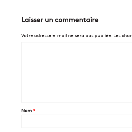
Laisser un commentaire
Votre adresse e-mail ne sera pas publiée.
Les cham
C
o
m
m
e
n
t
a
Nom
*
i
r