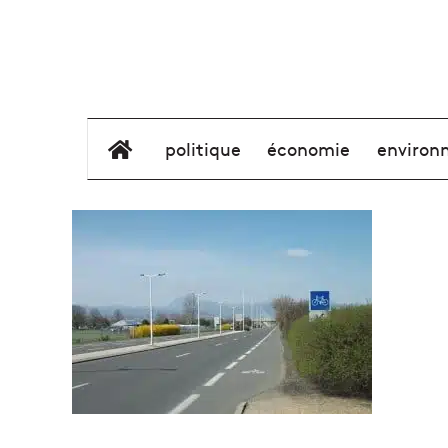
élément de menu
politique
économie
environ