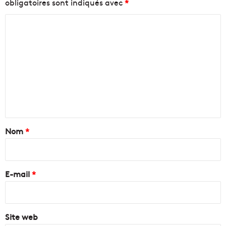
obligatoires sont indiqués avec
*
C
o
m
m
e
n
t
a
Nom
*
i
r
e
E-mail
*
*
Site web