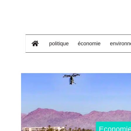
élément de menu
politique
économie
environ
Economi