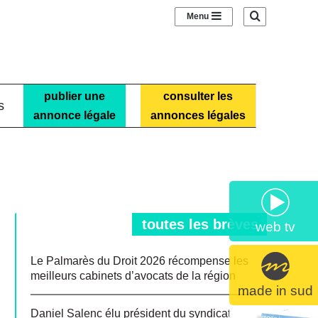
Sidebar (barre laté
Recherche
publier une
consulter les
s
annonce légale
annonces légales
toutes les brèves
web tv
Le Palmarès du Droit 2026 récompense les
meilleurs cabinets d’avocats de la région
made in sud
Daniel Salenc élu président du syndicat