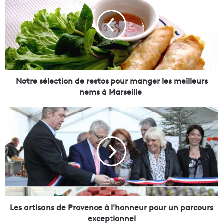
t
r
e
s
é
l
e
c
Notre sélection de restos pour manger les meilleurs
t
nems à Marseille
i
o
L
n
e
d
s
e
a
r
r
e
t
s
i
t
s
o
a
s
n
Les artisans de Provence à l'honneur pour un parcours
p
s
exceptionnel