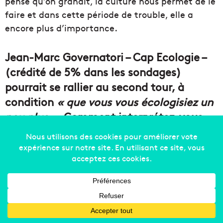
pense qu’on grandit, la culture nous permet de le
faire et dans cette période de trouble, elle a
encore plus d’importance.
Jean-Marc Governatori – Cap Ecologie –
(crédité de 5% dans les sondages)
pourrait se rallier au second tour, à
condition
« que vous vous écologisiez un
peu plus ».
Comment interprétez-vous
cette condition ?
Ça veut dire déjà que je suis acceptable à ses
yeux, c’est pas mal. C’est une main tendue.
J’aime écouter, échanger, et quand on m’apporte
des solutions complémentaires intelligentes, je
les prends volontiers, j’ai toujours fait ça toute