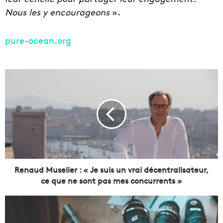
Nous les y encourageons
».
pure-ocean.org
R
e
n
a
u
d
M
u
s
e
Renaud Muselier : « Je suis un vrai décentralisateur,
l
ce que ne sont pas mes concurrents »
i
e
F
r
a
:
s