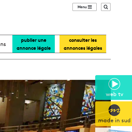
Sidebar (barre lat
Recherche
publier une
consulter les
ans
annonce légale
annonces légales
web tv
made in sud