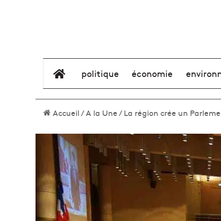
élément de menu
politique
économie
environ
Accueil
/
A la Une
/
La région crée un Parleme