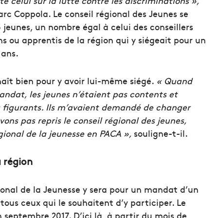
 celui sur la lutte contre les discriminations »,
rc Coppola. Le conseil régional des Jeunes se
 jeunes, un nombre égal à celui des conseillers
s ou apprentis de la région qui y siégeait pour un
ans.
aît bien pour y avoir lui-même siégé.
« Quand
andat, les jeunes n’étaient pas contents et
es figurants. Ils m’avaient demandé de changer
vons pas repris le conseil régional des jeunes,
gional de la jeunesse en PACA »,
souligne-t-il.
 région
onal de la Jeunesse y sera pour un mandat d’un
tous ceux qui le souhaitent d’y participer. Le
eptembre 2017. D’ici là, à partir du mois de