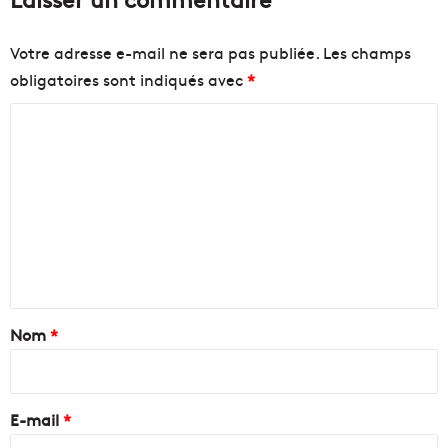
Votre adresse e-mail ne sera pas publiée.
Les champs
obligatoires sont indiqués avec
*
C
o
m
m
e
n
t
a
Nom
*
i
r
e
E-mail
*
*