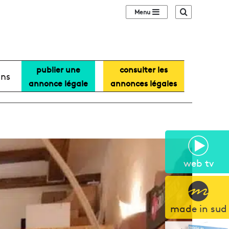
Sidebar (barre lat
Recherche
publier une
consulter les
ans
annonce légale
annonces légales
web tv
made in sud