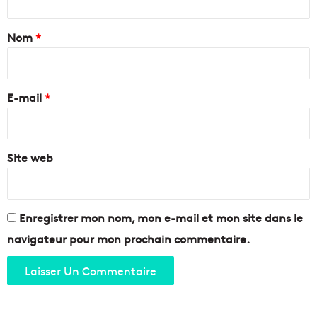
e
7
t
q
0
a
Nom
*
u
0
i
a
i
p
n
r
e
s
e
r
E-mail
*
d
d
’
*
u
h
r
i
e
Site web
s
t
o
i
r
Enregistrer mon nom, mon e-mail et mon site dans le
e
navigateur pour mon prochain commentaire.
à
d
é
c
o