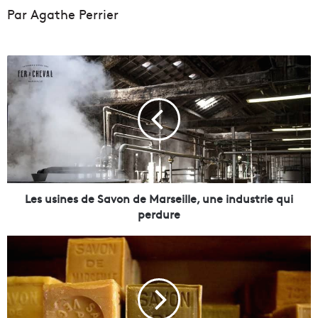
Par Agathe Perrier
L
e
s
u
s
i
n
e
s
d
Les usines de Savon de Marseille, une industrie qui
e
perdure
S
a
D
v
O
o
S
n
S
d
I
e
E