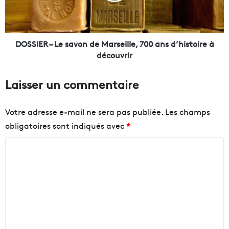
M
R
a
–
r
L
s
e
DOSSIER – Le savon de Marseille, 700 ans d’histoire à
e
s
découvrir
i
a
l
v
Laisser un commentaire
l
o
e
n
,
d
Votre adresse e-mail ne sera pas publiée.
Les champs
u
e
obligatoires sont indiqués avec
*
n
M
e
a
C
i
r
n
s
o
d
e
m
u
i
m
s
l
t
l
e
r
e
n
i
,