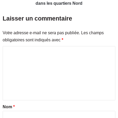
r
l
dans les quartiers Nord
o
i
d
s
Laisser un commentaire
u
s
i
e
t
s
Votre adresse e-mail ne sera pas publiée.
Les champs
a
d
obligatoires sont indiqués avec
*
u
u
t
p
C
h
a
e
o
s
n
s
m
t
a
m
i
g
q
e
e
u
d
n
e
'
d
E
t
o
m
a
Nom
*
n
m
t
i
a