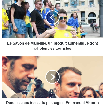
e
S
a
v
o
n
d
e
M
Le Savon de Marseille, un produit authentique dont
a
raffolent les touristes
r
s
D
e
a
i
n
l
s
l
l
e
e
,
s
u
c
n
o
p
u
Dans les coulisses du passage d'Emmanuel Macron