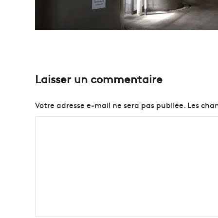
Laisser un commentaire
Votre adresse e-mail ne sera pas publiée.
Les cham
C
o
m
m
e
n
t