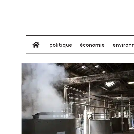
élément de menu
politique
économie
environ