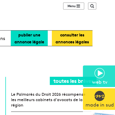
Sidebar (barre lat
Recherche
publier une
consulter les
ans
annonce légale
annonces légales
toutes les brèves
web tv
Le Palmarès du Droit 2026 récompense
les meilleurs cabinets d’avocats de la
made in sud
région