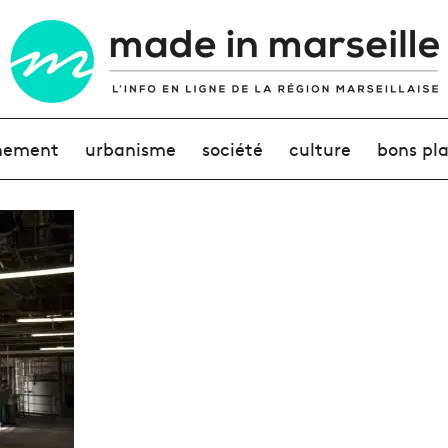
nement
urbanisme
société
culture
bons pl