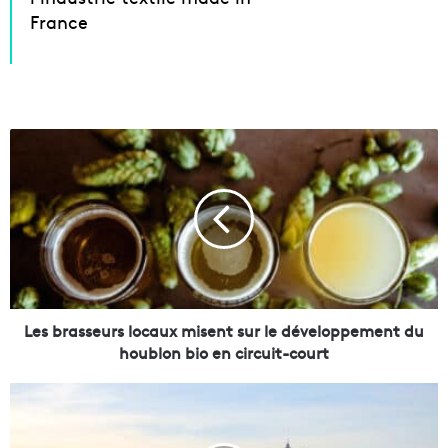
France
L
e
s
b
r
a
s
s
e
u
Les brasseurs locaux misent sur le développement du
r
houblon bio en circuit-court
s
l
L
o
a
c
V