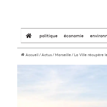
élément de menu
politique
économie
environ
Accueil
/
Actus
/
Marseille
/
La Ville récupère l