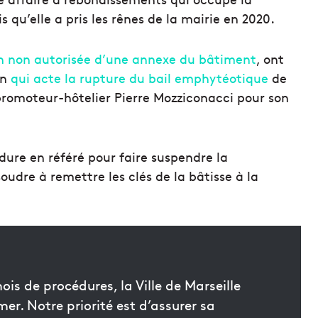
 qu’elle a pris les rênes de la mairie en 2020.
on non autorisée d’une annexe du bâtiment
, ont
in
qui acte la rupture du bail emphytéotique
de
promoteur-hôtelier Pierre Mozziconacci pour son
ure en référé pour faire suspendre la
oudre à remettre les clés de la bâtisse à la
ois de procédures, la Ville de Marseille
mer. Notre priorité est d’assurer sa