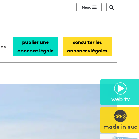
Sidebar (barre lat
Recherche
publier une
consulter les
ans
annonce légale
annonces légales
web tv
made in sud