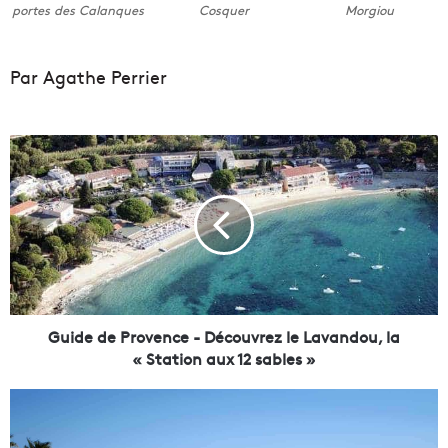
portes des Calanques
Cosquer
Morgiou
Par Agathe Perrier
G
u
i
d
e
d
e
P
r
o
Guide de Provence - Découvrez le Lavandou, la
v
« Station aux 12 sables »
e
n
G
c
u
e
i