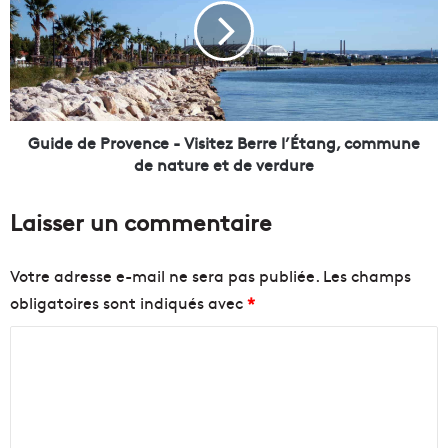
-
d
D
e
é
d
c
e
o
P
u
r
v
o
Guide de Provence - Visitez Berre l’Étang, commune
r
v
de nature et de verdure
e
e
z
n
Laisser un commentaire
l
c
e
e
L
-
Votre adresse e-mail ne sera pas publiée.
Les champs
a
V
obligatoires sont indiqués avec
*
v
i
a
s
C
n
i
d
t
o
o
e
m
u
z
m
,
B