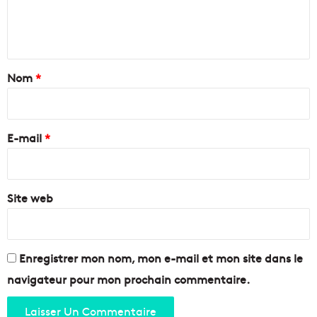
l
e
e
a
r
n
«
r
e
t
S
l
a
Nom
*
t
’
a
É
i
t
t
r
i
a
e
o
E-mail
*
n
n
g
*
a
,
u
c
x
Site web
o
1
m
2
m
s
u
a
n
Enregistrer mon nom, mon e-mail et mon site dans le
b
e
navigateur pour mon prochain commentaire.
l
d
e
e
s
n