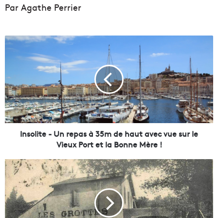
Par Agathe Perrier
I
n
s
o
l
i
t
e
-
U
Insolite - Un repas à 35m de haut avec vue sur le
n
Vieux Port et la Bonne Mère !
r
e
L
p
’
a
h
s
i
à
s
3
t