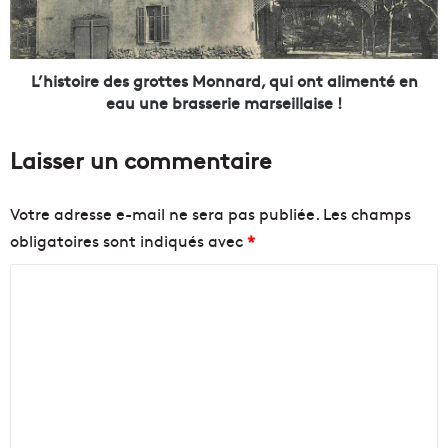
5
o
m
i
d
r
e
e
L’histoire des grottes Monnard, qui ont alimenté en
h
d
eau une brasserie marseillaise !
a
e
u
s
Laisser un commentaire
t
g
a
r
v
o
Votre adresse e-mail ne sera pas publiée.
Les champs
e
t
obligatoires sont indiqués avec
*
c
t
v
e
C
u
s
e
M
o
s
o
m
u
n
m
r
n
l
a
e
e
r
n
V
d