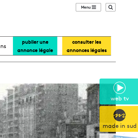
Sidebar (barre lat
Recherche
publier une
consulter les
ans
annonce légale
annonces légales
web tv
made in sud