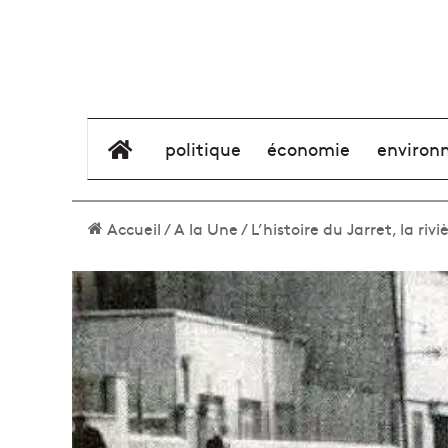
élément de menu
politique
économie
environ
Accueil
/
A la Une
/
L’histoire du Jarret, la ri