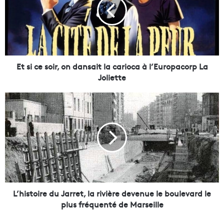
i
c
e
s
o
i
r
Et si ce soir, on dansait la carioca à l’Europacorp La
,
Joliette
o
n
L
d
’
a
h
n
i
s
s
a
t
i
o
t
i
l
r
a
e
L’histoire du Jarret, la rivière devenue le boulevard le
c
d
plus fréquenté de Marseille
a
u
r
J