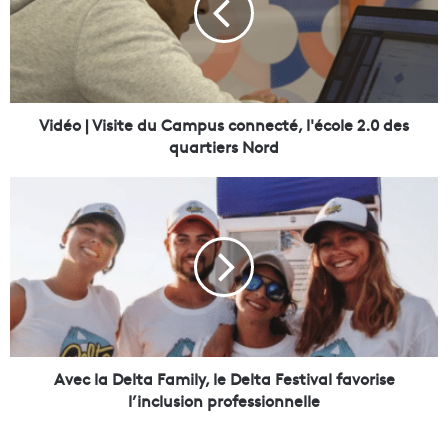
o
|
V
i
s
i
Vidéo | Visite du Campus connecté, l'école 2.0 des
t
quartiers Nord
e
d
A
u
v
C
e
a
c
m
l
p
a
u
D
s
e
c
l
o
t
Avec la Delta Family, le Delta Festival favorise
n
a
l’inclusion professionnelle
n
F
e
a