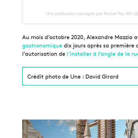
Une publication partagée par Michel Par AM 
Au mois d’octobre 2020, Alexandre Mazzia a
gastronomique
dix jours après sa première 
l’autorisation de
l’installer à l’angle de la 
Crédit photo de Une : David Girard
À
M
a