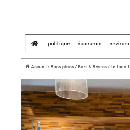
élément de menu
politique
économie
environ
Accueil
/
Bons plans
/
Bars & Restos
/
Le food 