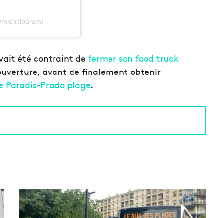
(@michelparam)
vait été contraint de
fermer son food truck
ouverture, avant de finalement obtenir
rue Paradis-Prado plage
.
U
n
e