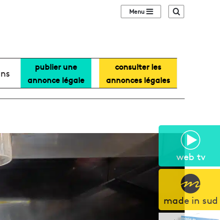
Sidebar (barre lat
Recherche
publier une
consulter les
ans
annonce légale
annonces légales
web tv
made in sud