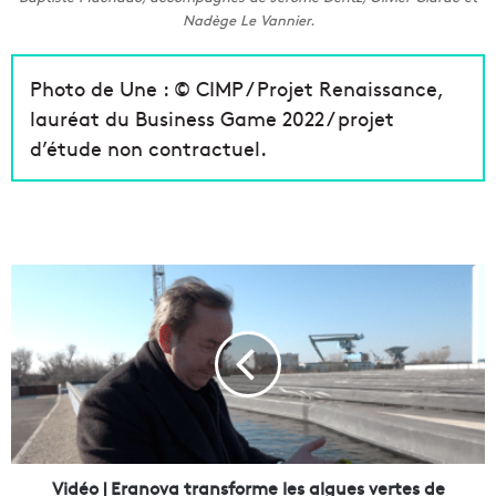
Nadège Le Vannier.
Photo de Une : © CIMP / Projet Renaissance,
lauréat du Business Game 2022 / projet
d’étude non contractuel.
V
i
d
é
o
|
E
r
a
n
Vidéo | Eranova transforme les algues vertes de