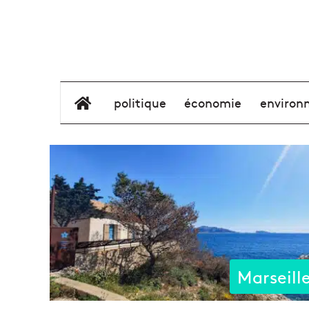
élément de menu
politique
économie
environ
Marseill