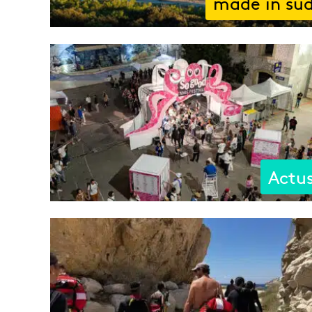
made in su
Actu