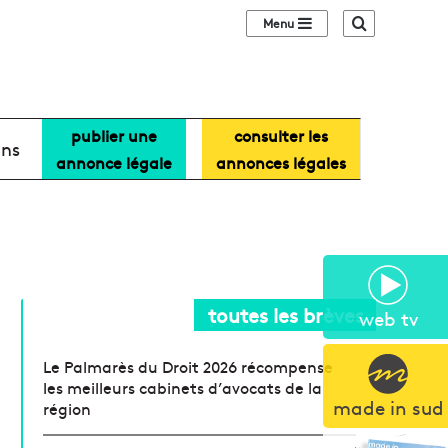
Sidebar (barre lat
Recherche
publier une
consulter les
ans
annonce légale
annonces légales
toutes les brèves
web tv
Le Palmarès du Droit 2026 récompense
les meilleurs cabinets d’avocats de la
made in sud
région