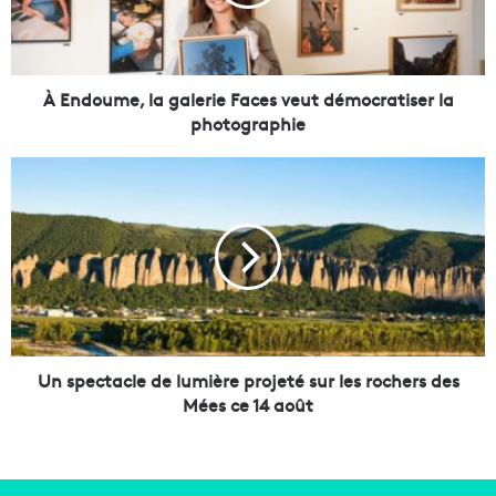
u
m
e
,
l
À Endoume, la galerie Faces veut démocratiser la
a
photographie
g
a
U
l
n
e
s
r
p
i
e
e
c
F
t
a
a
c
c
e
l
Un spectacle de lumière projeté sur les rochers des
s
e
Mées ce 14 août
v
d
e
e
u
l
t
u