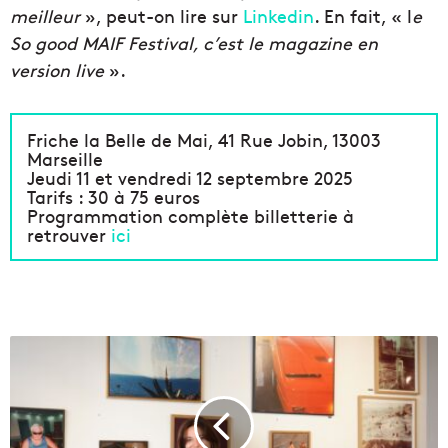
meilleur
», peut-on lire sur
Linkedin
. En fait, « l
e
So good MAIF Festival, c’est le magazine en
version live
».
Friche la Belle de Mai, 41 Rue Jobin, 13003
Marseille
Jeudi 11 et vendredi 12 septembre 2025
Tarifs : 30 à 75 euros
Programmation complète billetterie à
retrouver
ici
À
E
n
d
o