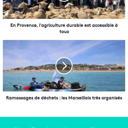
v
e
n
c
e
En Provence, l'agriculture durable est accessible à
,
tous
l
'
R
a
a
g
m
r
a
i
s
c
s
u
a
l
g
t
e
u
s
Ramassages de déchets : les Marseillais très organisés
r
d
e
e
d
d
u
é
r
c