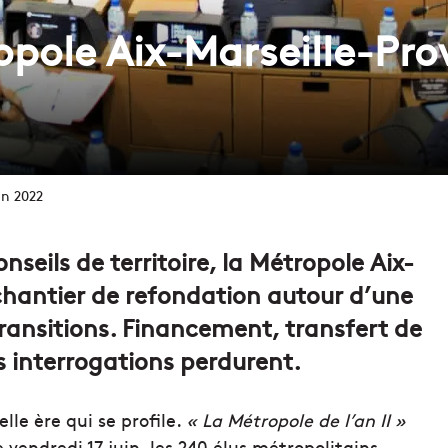
ropole Aix-Marseille-Pr
in 2022
nseils de territoire, la Métropole Aix-
chantier de refondation autour d’une
 transitions. Financement, transfert de
interrogations perdurent.
le ère qui se profile.
« La Métropole de l’an II »
 vendredi 17 juin, les 240 élus métropolitains