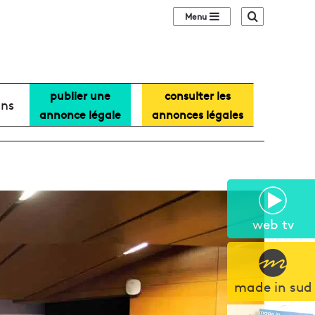
Sidebar (barre lat
Recherche
publier une
consulter les
ans
annonce légale
annonces légales
web tv
made in sud