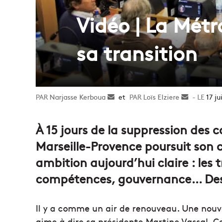
Vidéo | La Mét
sa transition
Narjasse Kerboua
Envoyer
et
Loïs Elziere
Envoyer
17 ju
un
un
courriel
courriel
À 15 jours de la suppression des co
Marseille-Provence poursuit son 
ambition aujourd’hui claire : les
compétences, gouvernance… Des 
Il y a comme un air de renouveau. Une nouvel
aime à dire sa présidente Martine Vassal. Ce