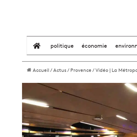
élément de menu
politique
économie
environ
Accueil
/
Actus
/
Provence
/
Vidéo | La Métrop