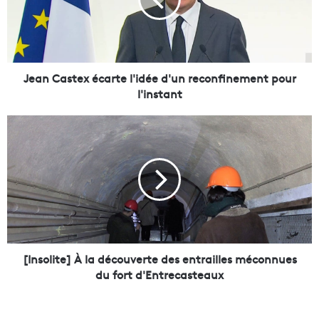
C
a
s
t
e
x
Jean Castex écarte l'idée d'un reconfinement pour
é
l'instant
c
a
[
r
I
t
n
e
s
l
o
'
l
i
i
d
t
é
e
e
]
[Insolite] À la découverte des entrailles méconnues
d
À
du fort d'Entrecasteaux
'
l
u
a
n
d