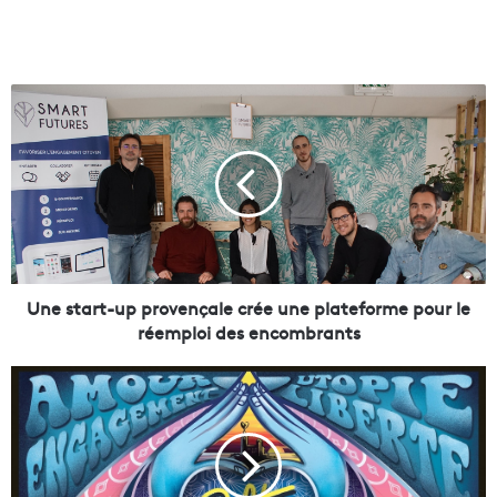
U
n
e
s
t
a
r
t
-
u
Une start-up provençale crée une plateforme pour le
p
réemploi des encombrants
p
r
S
o
e
v
a
e
n
n
P
ç
a