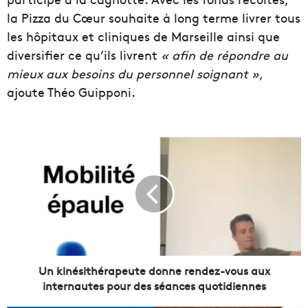
la Pizza du Cœur souhaite à long terme livrer tous
les hôpitaux et cliniques de Marseille ainsi que
diversifier ce qu’ils livrent
«
afin de répondre au
mieux aux besoins du personnel soignant »
,
ajoute Théo Guipponi.
U
n
k
i
n
é
s
i
t
h
Un kinésithérapeute donne rendez-vous aux
é
internautes pour des séances quotidiennes
r