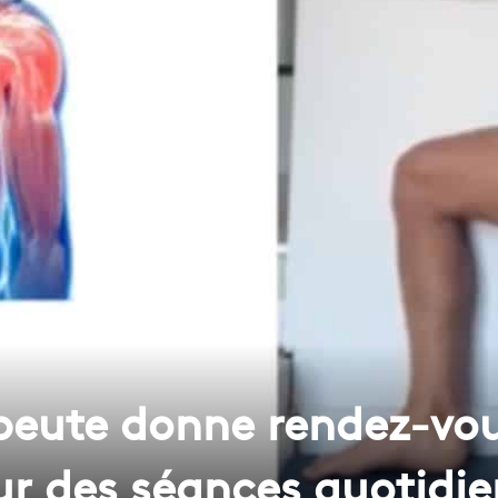
peute donne rendez-vo
ur des séances quotidi