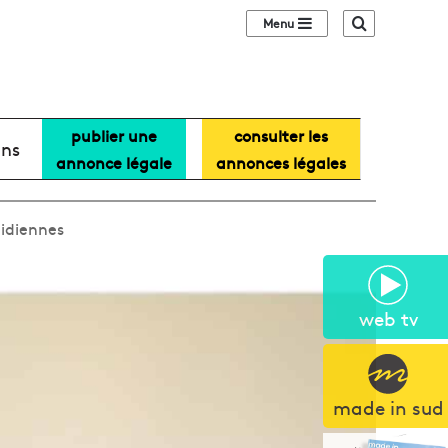
Sidebar (barre lat
Recherche
publier une
consulter les
ans
annonce légale
annonces légales
idiennes
web tv
made in sud