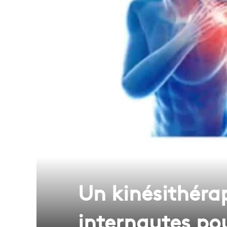
Un kinésithéra
internautes po