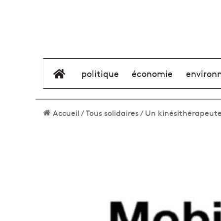
élément de menu
politique
économie
environ
Accueil
/
Tous solidaires
/
Un kinésithérapeute