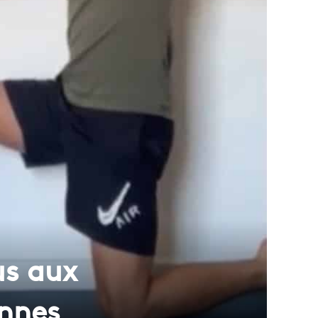
us aux
ennes