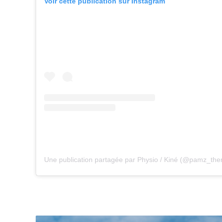
Voir cette publication sur Instagram
Une publication partagée par Physio / Kiné (@pamz_the
U