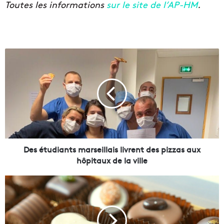
Toutes les informations
sur le site de l’AP-HM
.
D
e
s
é
t
u
d
i
a
n
Des étudiants marseillais livrent des pizzas aux
t
hôpitaux de la ville
s
m
P
a
u
r
y
s
r
e
i