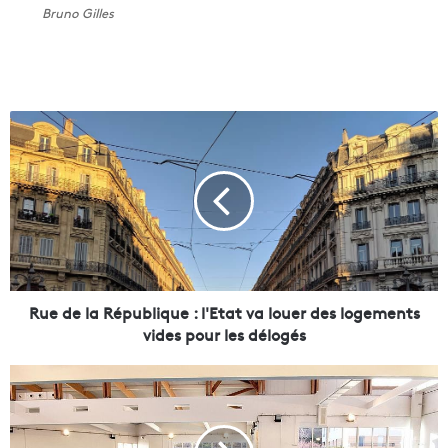
Bruno Gilles
R
u
e
d
e
l
a
R
é
p
Rue de la République : l'Etat va louer des logements
u
vides pour les délogés
b
l
C
i
l
q
a
u
s