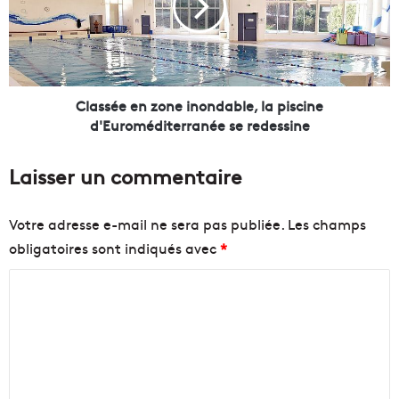
e
s
:
é
l
e
'
e
E
n
t
z
Classée en zone inondable, la piscine
a
o
d'Euroméditerranée se redessine
t
n
v
e
Laisser un commentaire
a
i
l
n
o
o
Votre adresse e-mail ne sera pas publiée.
Les champs
u
n
obligatoires sont indiqués avec
*
e
d
r
a
C
d
b
e
l
o
s
e
m
l
,
m
o
l
g
a
e