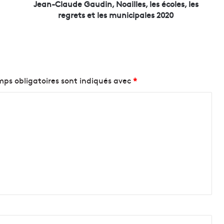
d
Jean-Claude Gaudin, Noailles, les écoles, les
e
regrets et les municipales 2020
G
a
u
d
i
n
ps obligatoires sont indiqués avec
*
,
N
o
a
i
l
l
e
s
,
l
e
s
é