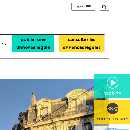
Sidebar (barre lat
Recherche
publier une
consulter les
ans
annonce légale
annonces légales
web tv
made in sud