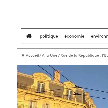
élément de menu
politique
économie
environ
Accueil
/
A la Une
/
Rue de la République : l’E