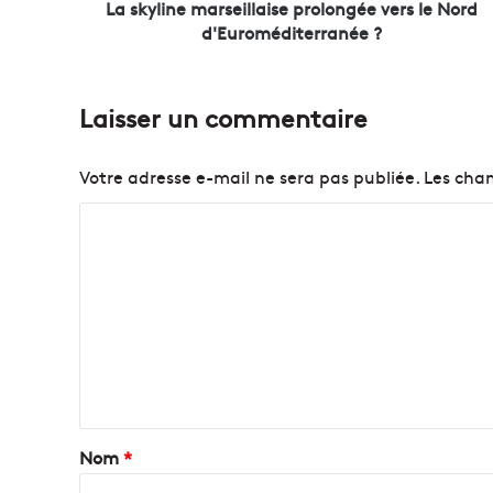
m
La skyline marseillaise prolongée vers le Nord
a
d'Euroméditerranée ?
r
s
e
Laisser un commentaire
i
l
l
Votre adresse e-mail ne sera pas publiée.
Les cham
a
i
C
s
o
e
p
m
r
m
o
e
l
o
n
n
t
g
é
a
Nom
*
e
i
v