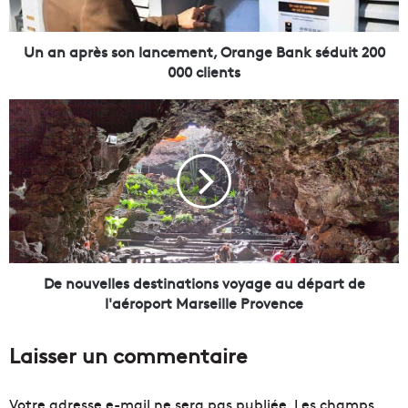
è
s
s
Un an après son lancement, Orange Bank séduit 200
o
000 clients
n
l
D
a
e
n
n
c
o
e
u
m
v
e
e
n
l
t
l
,
e
De nouvelles destinations voyage au départ de
O
s
l'aéroport Marseille Provence
r
d
a
e
Laisser un commentaire
n
s
g
t
e
i
Votre adresse e-mail ne sera pas publiée.
Les champs