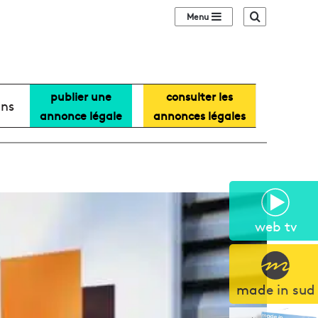
Sidebar (barre lat
Recherche
publier une
consulter les
ans
annonce légale
annonces légales
web tv
made in sud