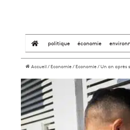
élément de menu
politique
économie
environ
Accueil
/
Economie
/
Economie
/
Un an après 