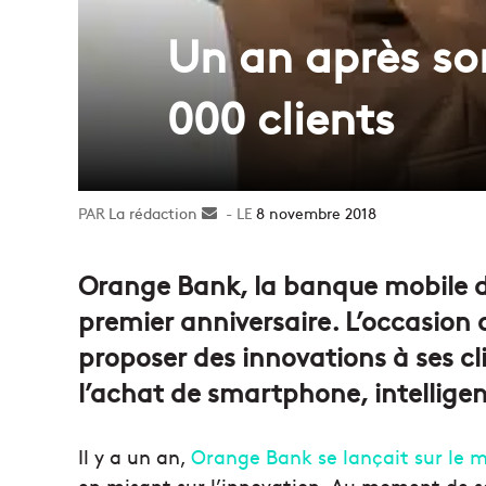
Un an après so
000 clients
La rédaction
Envoyer
8 novembre 2018
un
courriel
Orange Bank, la banque mobile d
premier anniversaire. L’occasion 
proposer des innovations à ses cl
l’achat de smartphone, intelligen
Il y a un an,
Orange Bank se lançait sur le 
en misant sur l’innovation. Au moment de sou