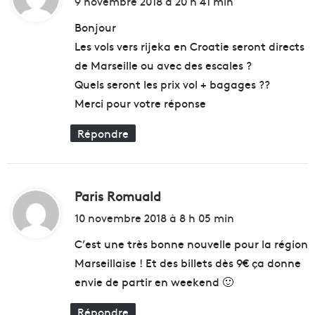
9 novembre 2018 à 20 h 41 min
l
i
t
e
e
Bonjour
n
n
Les vols vers rijeka en Croatie seront directs
o
h
:
de Marseille ou avec des escales ?
u
o
v
m
Quels seront les prix vol + bagages ??
e
m
Merci pour votre réponse
a
a
u
g
Répondre
r
e
d
a
v
u
d
x
Paris Romuald
d
e
v
l
i
i
10 novembre 2018 à 8 h 05 min
a
c
t
f
C’est une très bonne nouvelle pour la région
t
r
i
Marseillaise ! Et des billets dès 9€ ça donne
a
:
m
envie de partir en weekend 🙂
n
e
c
s
Répondre