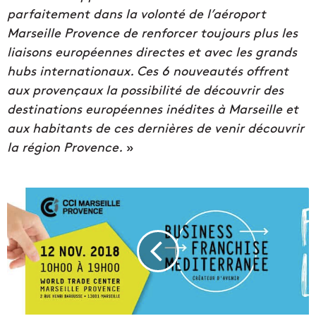
parfaitement dans la volonté de l’aéroport
Marseille Provence de renforcer toujours plus les
liaisons européennes directes et avec les grands
hubs internationaux. Ces 6 nouveautés offrent
aux provençaux la possibilité de découvrir des
destinations européennes inédites à Marseille et
aux habitants de ces dernières de venir découvrir
la région Provence.
»
B
u
s
i
n
e
s
s
F