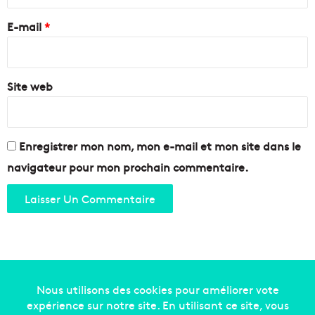
r
e
e
E-mail
*
i
l
*
l
e
Site web
Enregistrer mon nom, mon e-mail et mon site dans le
navigateur pour mon prochain commentaire.
Copyright © 2014-2022
Made in Marseille
. Tous droits