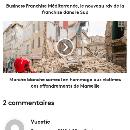
r
Business Franchise Méditerranée, le nouveau rdv de la
a
franchise dans le Sud
n
c
M
h
a
i
r
s
c
e
h
M
e
é
b
d
l
i
a
t
n
Marche blanche samedi en hommage aux victimes
e
c
des effondrements de Marseille
r
h
r
e
2 commentaires
a
s
n
a
é
m
e
Vucetic
d
e
,
d
i