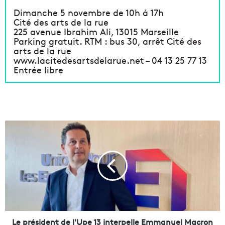
Dimanche 5 novembre de 10h à 17h
Cité des arts de la rue
225 avenue Ibrahim Ali, 13015 Marseille
Parking gratuit. RTM : bus 30, arrêt Cité des
arts de la rue
www.lacitedesartsdelarue.net – 04 13 25 77 13
Entrée libre
L
e
p
r
é
s
i
d
e
n
Le président de l'Upe 13 interpelle Emmanuel Macron