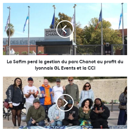
L
a
S
a
f
i
m
p
e
r
La Safim perd la gestion du parc Chanot au profit du
d
lyonnais GL Events et la CCI
l
a
U
g
n
e
e
s
n
t
o
i
u
o
v
n
e
d
l