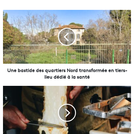
U
n
e
b
a
s
t
i
d
e
Une bastide des quartiers Nord transformée en tiers-
d
lieu dédié à la santé
e
s
R
q
a
u
c
a
l
r
e
t
t
i
t
e
e