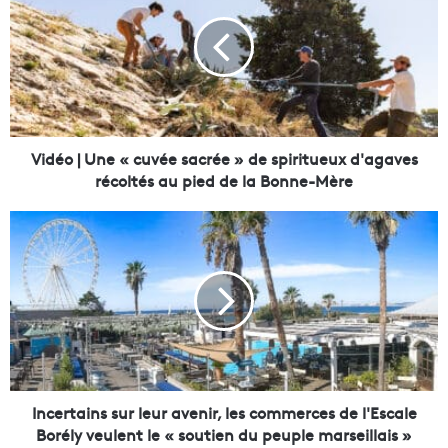
d
é
o
|
U
n
e
«
Vidéo | Une « cuvée sacrée » de spiritueux d'agaves
c
récoltés au pied de la Bonne-Mère
u
v
I
é
n
e
c
s
e
a
r
c
t
r
a
é
i
e
n
»
s
Incertains sur leur avenir, les commerces de l'Escale
d
s
Borély veulent le « soutien du peuple marseillais »