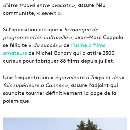
d’être trouvé
entre avocats
», assure l’élu
communiste, «
serein
».
Si l’opposition critique «
le manque de
programmation culturelle
», Jean-Marc Coppola
se félicite «
du succès
» de
l’usine à films
amateurs
de Michel Gondry qui a attiré 2500
curieux pour fabriquer 88 films depuis juillet.
Une fréquentation «
équivalente à Tokyo et deux
fois supérieure à Cannes
», assure l’adjoint qui
souhaite tourner définitivement la page de la
polémique.
V
i