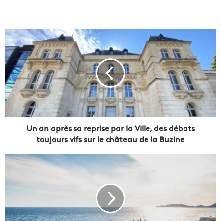
U
n
a
n
a
p
r
è
s
s
Un an après sa reprise par la Ville, des débats
a
toujours vifs sur le château de la Buzine
r
e
L
p
a
r
V
i
o
s
i
e
e
p