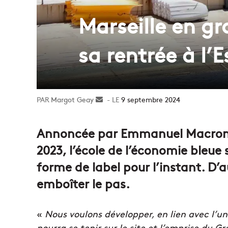
Marseille en gr
sa rentrée à l’
Margot Geay
Envoyer
9 septembre 2024
un
courriel
Annoncée par Emmanuel Macron lo
2023, l’école de l’économie bleue 
forme de label pour l’instant. D’
emboîter le pas.
«
Nous voulons développer, en lien avec l’un
pourra se tenir sur le site et l’emprise du G