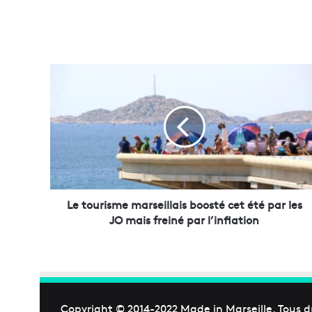
L
e
t
o
u
r
i
s
m
e
Le tourisme marseillais boosté cet été par les
m
JO mais freiné par l’inflation
a
r
s
e
i
l
Copyright © 2014-2022
Made in Marseille
. Tous d