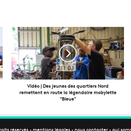
V
i
d
é
o
|
D
e
s
j
Vidéo | Des jeunes des quartiers Nord
e
remettent en route la légendaire mobylette
u
"Bleue"
n
e
s
d
e
roits réservés -
mentions légales
-
nous contacter
-
qui som