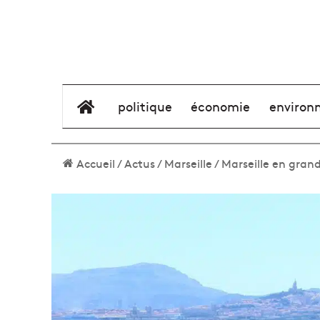
élément de menu
politique
économie
environ
Accueil
/
Actus
/
Marseille
/
Marseille en grand