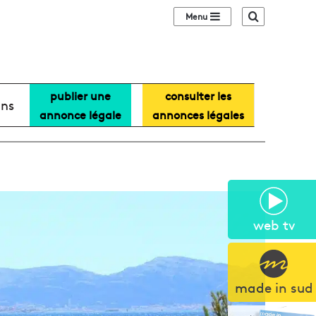
Sidebar (barre lat
Recherche
publier une
consulter les
ans
annonce légale
annonces légales
web tv
made in sud