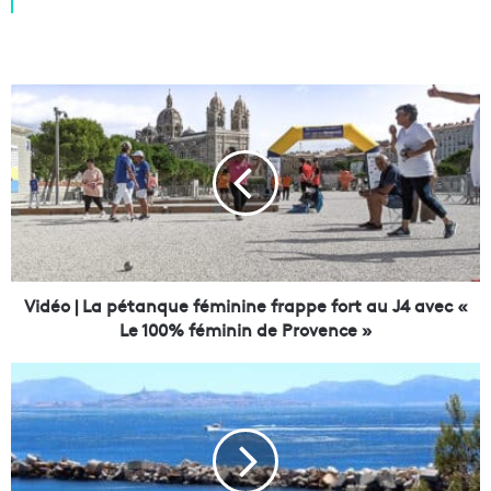
V
i
d
é
o
|
L
a
p
é
Vidéo | La pétanque féminine frappe fort au J4 avec «
t
Le 100% féminin de Provence »
a
n
M
q
a
u
r
e
s
f
e
é
i