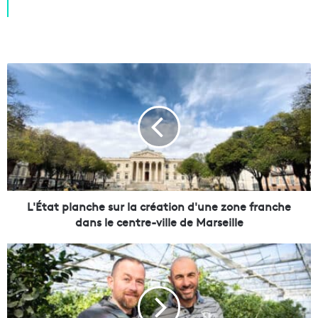
L
'
É
t
a
t
p
l
a
n
L'État planche sur la création d'une zone franche
c
dans le centre-ville de Marseille
h
e
V
s
i
u
d
r
é
l
o