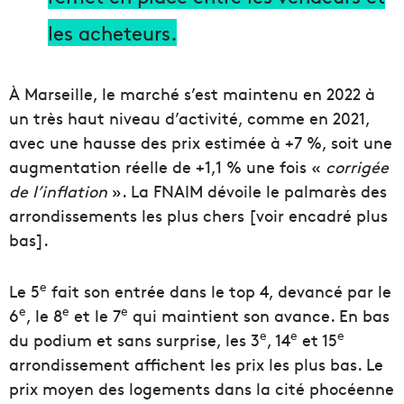
les acheteurs.
À Marseille, le marché s’est maintenu en 2022 à
un très haut niveau d’activité, comme en 2021,
avec une hausse des prix estimée à +7 %, soit une
augmentation réelle de +1,1 % une fois «
corrigée
de l’inflation
». La FNAIM dévoile le palmarès des
arrondissements les plus chers [voir encadré plus
bas].
e
Le 5
fait son entrée dans le top 4, devancé par le
e
e
e
6
, le 8
et le 7
qui maintient son avance. En bas
e
e
e
du podium et sans surprise, les 3
, 14
et 15
arrondissement affichent les prix les plus bas. Le
prix moyen des logements dans la cité phocéenne