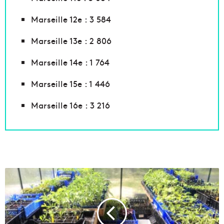
Marseille 12e : 3 584
Marseille 13e : 2 806
Marseille 14e : 1 764
Marseille 15e : 1 446
Marseille 16e : 3 216
U
n
e
p
é