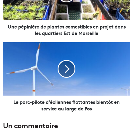
p
i
n
i
è
Une pépinière de plantes comestibles en projet dans
r
les quartiers Est de Marseille
e
d
L
e
e
p
p
l
a
a
r
n
c
t
-
e
p
s
i
c
l
Le parc-pilote d’éoliennes flottantes bientôt en
o
o
service au large de Fos
m
t
e
e
Un commentaire
s
d
t
’