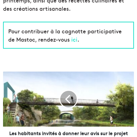
printemps, ainsi que des recettes culinaires et
des créations artisanales.
Pour contribuer à la cagnotte participative
de Mastoc, rendez-vous
ici
.
L
e
s
h
a
b
i
t
a
n
Les habitants invités à donner leur avis sur le projet