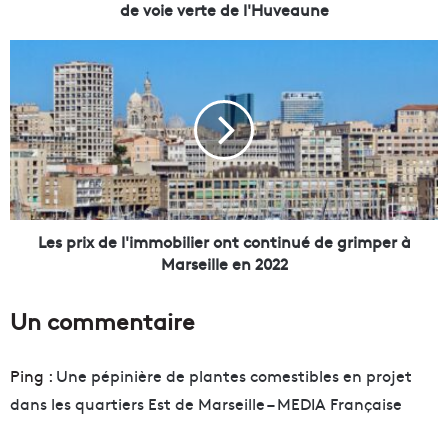
t
de voie verte de l'Huveaune
s
i
L
n
e
v
s
i
p
t
r
é
i
s
x
à
d
d
e
o
l
Les prix de l'immobilier ont continué de grimper à
n
'
Marseille en 2022
n
i
e
m
Un commentaire
r
m
l
o
e
b
Ping :
Une pépinière de plantes comestibles en projet
u
i
dans les quartiers Est de Marseille – MEDIA Française
r
l
a
i
v