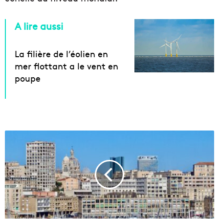
A lire aussi
La filière de l’éolien en
mer flottant a le vent en
poupe
L
e
s
p
r
i
x
d
e