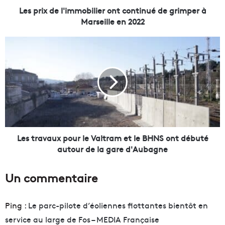
l
Les prix de l'immobilier ont continué de grimper à
'
Marseille en 2022
i
m
L
m
e
o
s
b
t
i
r
l
a
i
v
e
a
r
u
o
x
Les travaux pour le Valtram et le BHNS ont débuté
n
p
autour de la gare d'Aubagne
t
o
c
u
Un commentaire
o
r
n
l
t
e
Ping :
Le parc-pilote d’éoliennes flottantes bientôt en
i
V
service au large de Fos – MEDIA Française
n
a