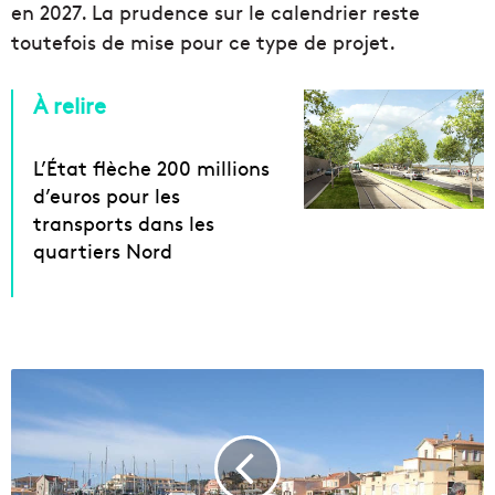
en 2027. La prudence sur le calendrier reste
toutefois de mise pour ce type de projet.
À relire
L’État flèche 200 millions
d’euros pour les
transports dans les
quartiers Nord
S
a
u
s
s