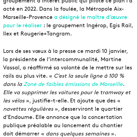
groupement d’intérêt public qui pilote ce plan l’a
acté en 2022. Dans la foulée, la Métropole Aix-
Marseille-Provence
a désigné le maître d’œuvre
pour le réaliser
: le groupement Ingérop, Egis Rail,
Ilex et Rougerie+Tangram.
Lors de ses vœux à la presse ce mardi 10 janvier,
la présidente de l’intercommunalité, Martine
Vassal, a réaffirmé sa volonté de le mettre sur les
rails au plus vite. «
C’est la seule ligne à 100 %
dans la
Zone de faibles émissions de Marseille
.
Elle va supprimer les voitures pour le tramway et
les vélos
», justifie-t-elle. Et ajoute que des «
navettes régulières
», desserviront le quartier
d’Endoume. Elle annonce que la concertation
publique préalable au lancement du chantier
doit démarrer «
dans quelques semaines
».