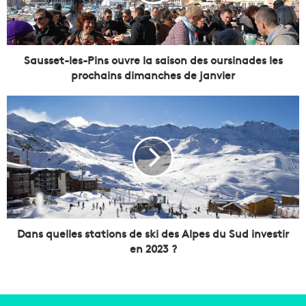
e
t
-
l
e
Sausset-les-Pins ouvre la saison des oursinades les
s
prochains dimanches de janvier
-
P
D
i
a
n
n
s
s
o
q
u
u
v
e
r
l
e
l
l
e
Dans quelles stations de ski des Alpes du Sud investir
a
s
en 2023 ?
s
s
a
t
i
a
s
t