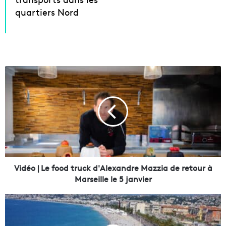
quartiers Nord
V
i
d
é
o
|
L
e
f
o
Vidéo | Le food truck d'Alexandre Mazzia de retour à
o
Marseille le 5 janvier
d
t
A
r
v
u
e