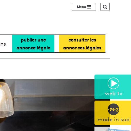
Sidebar (barre lat
Recherche
publier une
consulter les
ans
annonce légale
annonces légales
web tv
made in sud