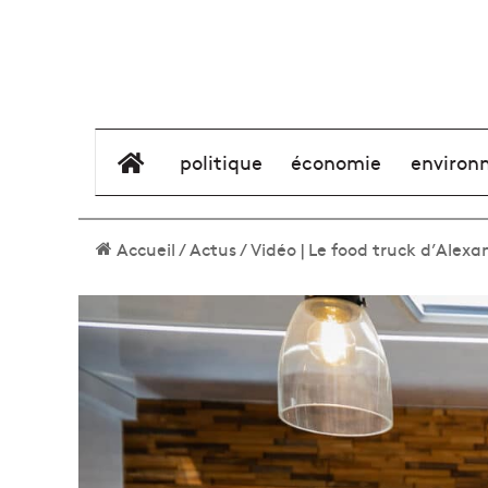
élément de menu
politique
économie
environ
Accueil
/
Actus
/
Vidéo | Le food truck d’Alexa