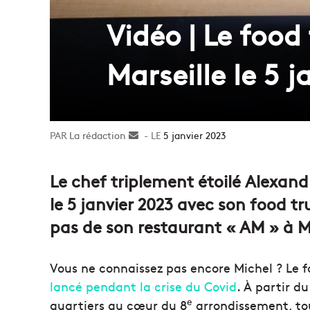
Vidéo | Le food
Marseille le 5 j
La rédaction
Envoyer
5 janvier 2023
un
courriel
Le chef triplement étoilé Alexandr
le 5 janvier 2023 avec son food t
pas de son restaurant « AM » à Ma
Vous ne connaissez pas encore Michel ? Le 
lancé pendant la crise du Covid
. À partir du
e
quartiers au cœur du 8
arrondissement, to