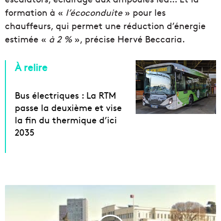
formation à «
l’écoconduite
» pour les
chauffeurs, qui permet une réduction d’énergie
estimée «
à 2 %
», précise Hervé Beccaria.
À relire
Bus électriques : La RTM
passe la deuxième et vise
la fin du thermique d’ici
2035
U
n
e