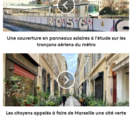
c
o
u
v
e
r
t
Une couverture en panneaux solaires à l'étude sur les
u
tronçons aériens du métro
r
e
L
e
e
n
s
p
c
a
i
n
t
n
o
e
y
a
e
u
n
Les citoyens appelés à faire de Marseille une cité verte
x
s
s
a
o
p